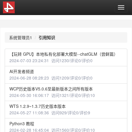
T
o
g
g
l
系统管理员1
引用知识
e
n
a
【玩转 GPU】本地私有化部署大模型--chatGLM（尝鲜篇）
v
2024-07-03 23:24:31 访问1230/评论0/评价0
i
g
AI开发者频道
a
2024-06-28 08:28:23 访问1209/评论0/评价0
t
i
WCP历史版本V5.0.6至最新版本之间所有版本
o
2024-05-30 16:06:17 访问1321/评论0/评价10
n
WTS 1.2.9~1.3.7历史版本版本
2024-05-27 11:08:36 访问929/评论0/评价9
Python3 教程
2024-02-28 16:45:04 访问1560/评论0/评价10