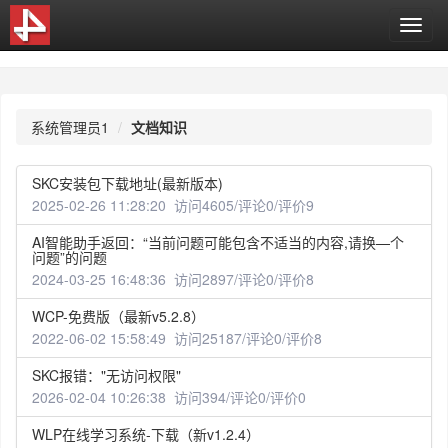
T
o
g
g
l
系统管理员1
文档知识
e
n
a
SKC安装包下载地址(最新版本)
v
2025-02-26 11:28:20 访问4605/评论0/评价9
i
g
AI智能助手返回：“当前问题可能包含不适当的内容,请换—个
a
问题”的问题
t
2024-03-25 16:48:36 访问2897/评论0/评价8
i
o
WCP-免费版（最新v5.2.8）
n
2022-06-02 15:58:49 访问25187/评论0/评价8
SKC报错："无访问权限"
2026-02-04 10:26:38 访问394/评论0/评价0
WLP在线学习系统-下载（新v1.2.4）