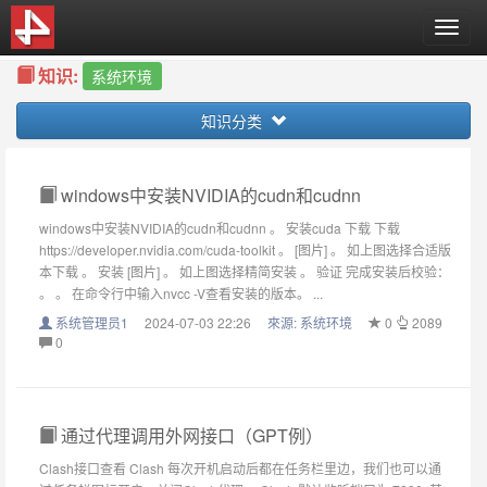
T
o
知识:
g
系统环境
g
知识分类
l
e
n
a
windows中安装NVIDIA的cudn和cudnn
v
windows中安装NVIDIA的cudn和cudnn 。 安装cuda 下载 下载
i
https://developer.nvidia.com/cuda-toolkit 。 [图片] 。 如上图选择合适版
g
本下载 。 安装 [图片] 。 如上图选择精简安装 。 验证 完成安装后校验：
a
。 。 在命令行中输入nvcc -V查看安装的版本。 ...
t
系统管理员1
2024-07-03 22:26
來源:
系统环境
0
2089
i
0
o
n
通过代理调用外网接口（GPT例）
Clash接口查看 Clash 每次开机启动后都在任务栏里边，我们也可以通