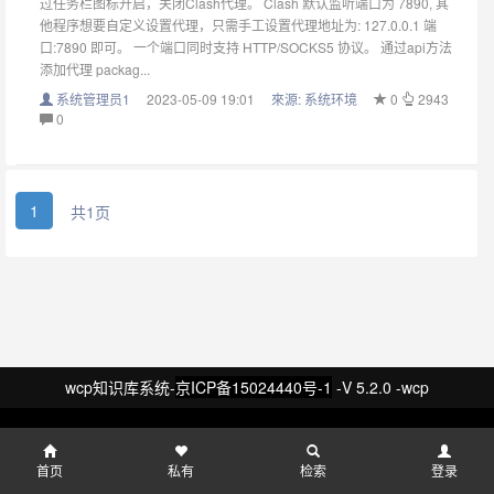
过任务栏图标开启，关闭Clash代理。 Clash 默认监听端口为 7890, 其
他程序想要自定义设置代理，只需手工设置代理地址为: 127.0.0.1 端
口:7890 即可。 一个端口同时支持 HTTP/SOCKS5 协议。 通过api方法
添加代理 packag...
系统管理员1
2023-05-09 19:01
來源:
系统环境
0
2943
0
1
共1页
wcp知识库系统-
京ICP备15024440号-1
-V 5.2.0 -wcp
首页
私有
检索
登录