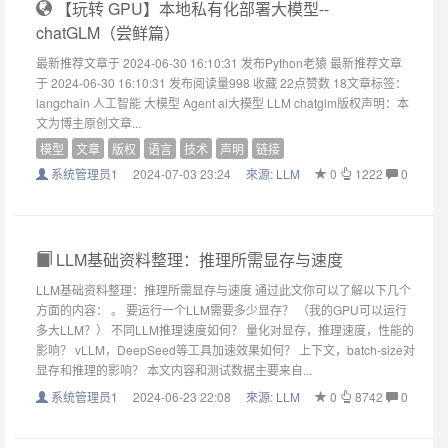
【玩转 GPU】本地私有化部署大模型--
chatGLM（尝鲜篇）
最新推荐文章于 2024-06-30 16:10:31 发布Python老猿 最新推荐文章
于 2024-06-30 16:10:31 发布阅读量998 收藏 22点赞数 18文章标签：
langchain 人工智能 大模型 Agent ai大模型 LLM chatglm版权声明：本
文为博主原创文章...
模型
文章
版权
语言
技术
声明
链接
系统管理员1
2024-07-03 23:24
來源:
LLM
0
1222
0
LLM基础资料整理：推理所需显存与速度
LLM基础资料整理：推理所需显存与速度 通过此文你可以了解以下几个
方面的内容： 。 要运行一个LLM需要多少显存？ （我的GPU可以运行
多大LLM？） 不同LLM推理速度如何？ 量化对显存，推理速度，性能的
影响？ vLLM，DeepSeed等工具加速效果如何？ 上下文，batch-size对
显存和推理的影响？ 本文内容和测试数据主要来自...
系统管理员1
2024-06-23 22:08
來源:
LLM
0
8742
0