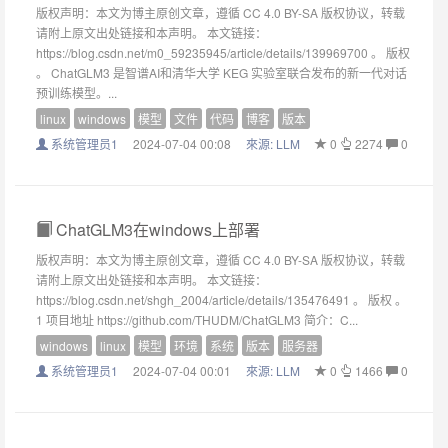
版权声明：本文为博主原创文章，遵循 CC 4.0 BY-SA 版权协议，转载
请附上原文出处链接和本声明。 本文链接：
https://blog.csdn.net/m0_59235945/article/details/139969700 。 版权
。 ChatGLM3 是智谱AI和清华大学 KEG 实验室联合发布的新一代对话
预训练模型。...
linux
windows
模型
文件
代码
博客
版本
系统管理员1
2024-07-04 00:08
來源:
LLM
0
2274
0
ChatGLM3在windows上部署
版权声明：本文为博主原创文章，遵循 CC 4.0 BY-SA 版权协议，转载
请附上原文出处链接和本声明。 本文链接：
https://blog.csdn.net/shgh_2004/article/details/135476491 。 版权 。
1 项目地址 https://github.com/THUDM/ChatGLM3 简介：C...
windows
linux
模型
环境
系统
版本
服务器
系统管理员1
2024-07-04 00:01
來源:
LLM
0
1466
0