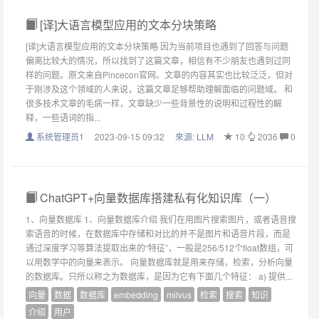
[译]大语言模型应用的文本分块策略
[译]大语言模型应用的文本分块策略 因为当前项目也遇到了回答与问题
偏离比较大的情况，所以找到了这篇文章，相信有不少朋友也遇到过同
样的问题。原文来自Pincecon官网。文章的内容其实也比较泛泛，但对
于刚涉及这个领域的人来说，这篇文章足够帮助理解面临的问题域。 和
很多技术文章的毛病一样，文章缺少一些背景性的说明和过程性的解
释，一些语词的指...
系统管理员1
2023-09-15 09:32
來源:
LLM
10
2036
0
ChatGPT+向量数据库搭建私有化知识库（一）
1、向量数据库 1、向量数据库介绍 我们在用图片搜索图片，或者语音搜
索语音的时候，在数据库中存储和对比的并不是图片和语音片段，而是
通过深度学习等算法提取出来的“特征”，一般是256/512个float数组，可
以用数学中的向量来表示。 向量数据库就是用来存储，检索，分析向量
的数据库。只所以称之为数据库，是因为它有下面几个特征： a) 提供...
向量
数据
数据库
embedding
milvus
检索
搜索
知识
介绍
用户