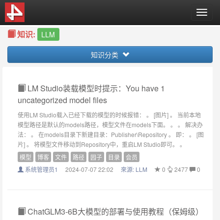
T
o
知识:
g
LLM
g
知识分类
l
e
n
a
LM Studio装载模型时提示：You have 1
v
uncategorized model files
i
使用LM Studio载入已经下载的模型的时候报错： 。 [图片] 。 当前本地
g
模型路径是默认的models路径，模型文件在models下面。 。 。 解决办
a
法： 。 在models目录下新建目录：Publisher\Repository 。 即： 。 [图
t
片] 。 将模型文件移动到Repository中，重启LM Studio即可。 。
i
模型
博客
文件
路径
园子
目录
会员
o
n
系统管理员1
2024-07-07 22:02
來源:
LLM
0
2477
0
ChatGLM3-6B大模型的部署与使用教程（保姆级）