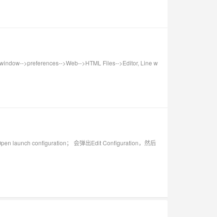
preferences-->Web-->HTML Files-->Editor, Line w
n launch configuration； 会弹出Edit Configuration，然后