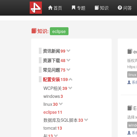
首页
专题
知识
问答
知识:
eclipse
资讯新闻
99
e
资源下载
48
版权声
https
常见问题
75
linux
配置安装
159
系
WCP相关
39
windows
3
linux
30
E
eclipse
11
选择:w
数据库及SQL脚本
33
wind
tomcat
13
系
AI
13