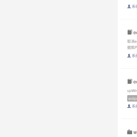
系
e
取消e
据图片
系
e
upWi
eclip
系
w