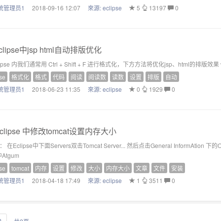
统管理员1
2018-09-16 12:07
來源:
eclipse
5
13197
0
clipse中jsp html自动排版优化
ipse 内我们通常用 Ctrl + Shift + F 进行格式化，下方方法将优化jsp、html的排版效果 window-->
se
格式化
格式
代码
阅读
阅读数
读数
设置
排版
自动
统管理员1
2018-06-23 11:35
來源:
eclipse
0
1929
0
clipse 中修改tomcat设置内存大小
 在Eclipse中下面Servers双击Tomcat Server... 然后点击General InformAtion 下的Ope
Atgum
se
tomcat
内存
设置
修改
大小
内存大小
文章
文件
安装
统管理员1
2018-04-18 17:49
來源:
eclipse
1
3511
0
2