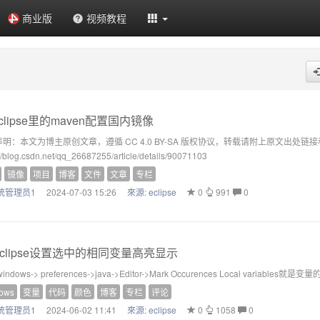
商业版
视频教程
clipse里的maven配置国内镜像
明：本文为博主原创文章，遵循 CC 4.0 BY-SA 版权协议，转载请附上原文出处链
://blog.csdn.net/qq_26687255/article/details/90071103
镜像
项目
博客
文件
文章
专栏
统管理员1
2024-07-03 15:26
來源:
eclipse
0
991
0
clipse设置选中的相同变量高亮显示
indows-> preferences->java->Editor->Mark Occurences Local variables
ows
变量
代码
颜色
博客
专栏
评论
统管理员1
2024-06-02 11:41
來源:
eclipse
0
1058
0