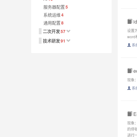
服务器配置
5
系统运维
4
i
通用配置
8
设置为
二次开发
57
wor
技术研发
91
系
e
现象：
系
E
现象：
的停顿
进行一