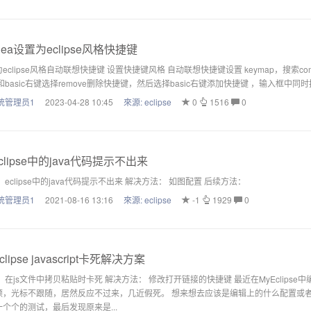
dea设置为eclipse风格快捷键
eclipse风格自动联想快捷键 设置快捷键风格 自动联想快捷键设置 keymap，搜索compl
d和basic右键选择remove删除快捷键，然后选择basic右键添加快捷键 ，输入框中同时
统管理员1
2023-04-28 10:45
來源:
eclipse
0
1516
0
clipse中的java代码提示不出来
 eclipse中的java代码提示不出来 解决方法： 如图配置 后续方法：
统管理员1
2021-08-16 13:16
來源:
eclipse
-1
1929
0
clipse javascript卡死解决方案
 在js文件中拷贝粘贴时卡死 解决方法： 修改打开链接的快捷键 最近在MyEclip
，光标不跟随，居然反应不过来，几近假死。 想来想去应该是编辑上的什么配置或者是IDE
个个的测试，最后发现原来是...