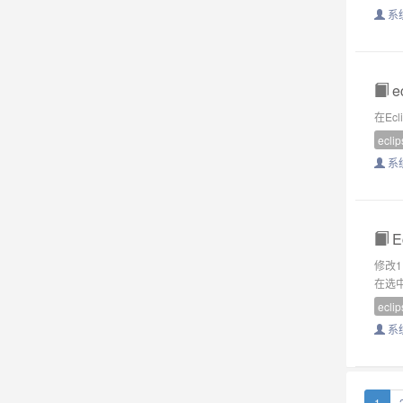
系
e
在Ecl
eclip
系
E
修改1：
在选中
eclip
系
1