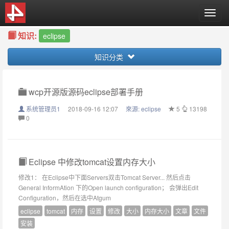
T
o
知识:
g
eclipse
g
知识分类
l
e
n
a
wcp开源版源码eclipse部署手册
v
系统管理员1
2018-09-16 12:07
來源:
eclipse
5
13198
i
0
g
a
t
i
Eclipse 中修改tomcat设置内存大小
o
n
修改1： 在Eclipse中下面Servers双击Tomcat Server... 然后点击
General InformAtion 下的Open launch configuration； 会弹出Edit
Configuration，然后在选中Atgum
eclipse
tomcat
内存
设置
修改
大小
内存大小
文章
文件
安装