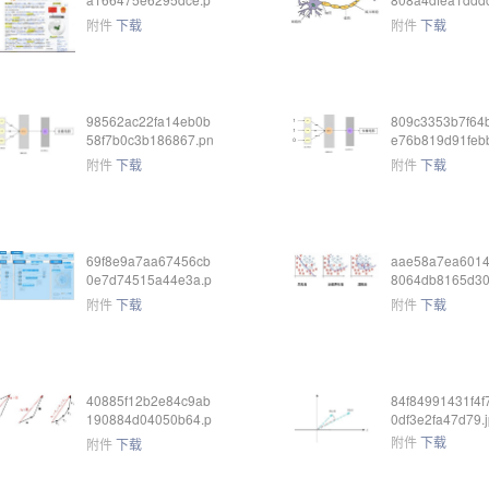
ng
ng
附件
下载
附件
下载
98562ac22fa14eb0b
809c3353b7f64
58f7b0c3b186867.pn
e76b819d91feb
g
g
附件
下载
附件
下载
69f8e9a7aa67456cb
aae58a7ea601
0e7d74515a44e3a.p
8064db8165d30
ng
png
附件
下载
附件
下载
40885f12b2e84c9ab
84f84991431f4f
190884d04050b64.p
0df3e2fa47d79.
ng
附件
下载
附件
下载