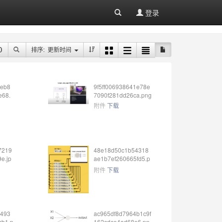
登录
排序: 更新时间
eb8
9f5ff006938641e78e
e68.
7090f281dd26ca.png
附件
下载
7219
48e18d50c1b54318
e.jp
ae1b7ef260665fd5.p
ng
附件
下载
493
ac965df8d7964b1c9f
cb1.p
162cdce4ad68e6.pn