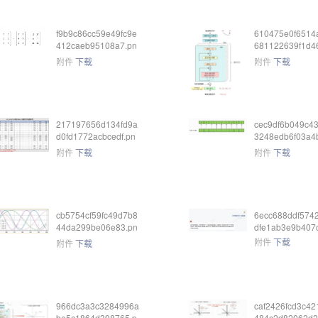
f9b9c86cc59e49fc9e
610475e0f6514
412caeb95108a7.pn
681122639f1d46
g
g
附件
下载
附件
下载
217197656d134fd9a
cec9df6b049c4
d0fd1772acbcedf.pn
3248edb6f03a4
g
ng
附件
下载
附件
下载
cb5754cf59fc49d7b8
6ecc688ddf5742
44da299be06e83.pn
dfe1ab3e9b407
g
附件
下载
附件
下载
966dc3a3c3284996a
caf2426fcd3c42
be5c1864d398765.p
484c2d82062d2