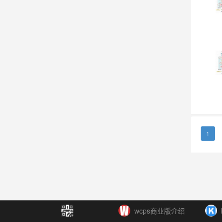
1
wcps商业版介绍