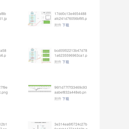
af8b
17dd0c13e4654488
1.jp
afc241d76056bf95.p
ng
附件
下载
3a58
bcd05f02213b47d78
b6.p
1a6235596963ca1.p
ng
附件
下载
7f9e
96f1d77f7f33469c93
c.png
aabef832a448eb.pn
g
附件
下载
12b1
3e314ea6f0724c27b
7.pn
9edeb117741843b.g