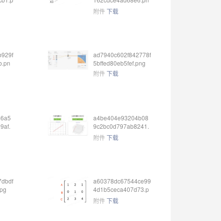
g
附件
下载
b929f
ad7940c602f842778f
b.pn
5bffed80eb5fef.png
附件
下载
46a5
a4be404e93204b08
9af.
9c2bc0d797ab8241.
png
附件
下载
7dbdf
a60378dc67544ce99
jpg
4d1b5ceca407d73.p
ng
附件
下载