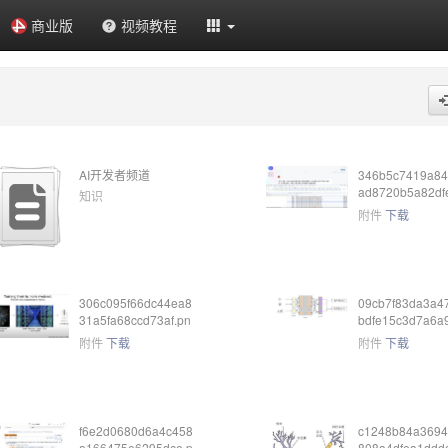
商业版
视频教程
AI开发者频道
346b5c7419a84
ad8720b5a82df
知识
png
附件
下载
306c095f66dc44ea8
09cb7f83da3a4
31a5fa68ccd73af.pn
bdfe15c3d7a6a9
g
g
附件
下载
附件
下载
f6e2d0680d6a4c458
c1248b84a3694
a166475e6295dce.p
808a4dfea1ddd