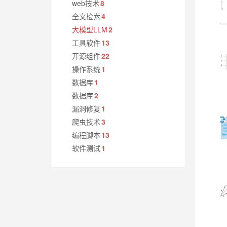
web技术
8
全文检索
4
大模型LLM
2
工具软件
13
开源组件
22
操作系统
1
数据库
1
数据库
2
漏洞修复
1
爬虫技术
3
编程脚本
13
软件测试
1