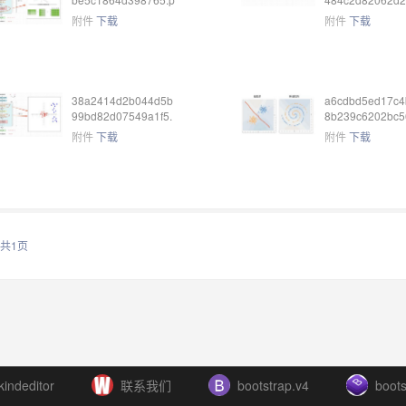
ng
g
附件
下载
附件
下载
38a2414d2b044d5b
a6cdbd5ed17c4
99bd82d07549a1f5.
8b239c6202bc5
png
ng
附件
下载
附件
下载
共1页
kindeditor
联系我们
bootstrap.v4
boots