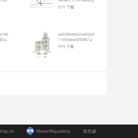
if
附件
下载
b19b
a62c8046dc0e452e8
63.p
11d3aabe3259f87.p
ng
附件
下载
trap.v3
MavenRepository
取色器