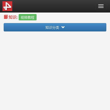
T
o
知识:
g
视频教程
g
知识分类
l
e
n
a
v
i
g
a
t
i
o
n