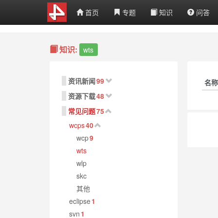
首页
专题
知识
问答
知识:
wts
资讯新闻
99
名称
资源下载
48
常见问题
75
wcps
40
wcp
9
wts
wlp
skc
其他
eclipse
1
svn
1