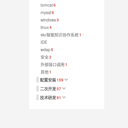
tomcat
6
mysql
6
windows
3
linux
4
skc智能知识协作系统
1
IDE
wdap
5
安全
2
外部接口调用
1
其他
1
配置安装
159
二次开发
57
技术研发
91