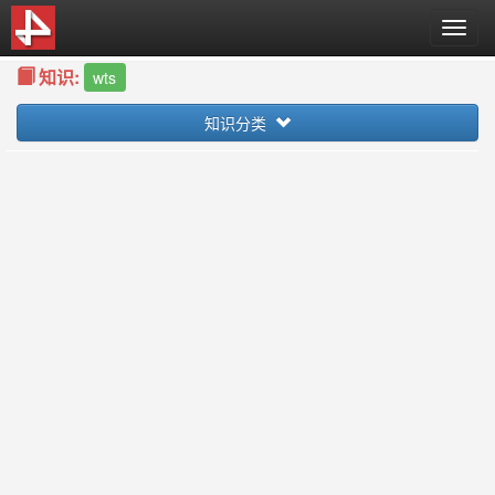
T
o
知识:
g
wts
g
知识分类
l
e
n
a
v
i
g
a
t
i
o
n