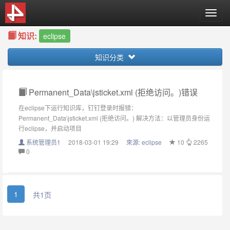
T
o
知识:
g
eclipse
g
知识分类
l
e
n
a
Permanent_Data\jsticket.xml (拒绝访问。)错误
v
在eclipse下运行知识库，钉钉登录时报错：
i
Permanent_Data\jsticket.xml (拒绝访问。) 解决方法：以管理员身份运
g
行eclipse，并启动项目
a
系统管理员1
2018-03-01 19:29
來源:
eclipse
10
2265
t
0
i
o
n
1
共1页