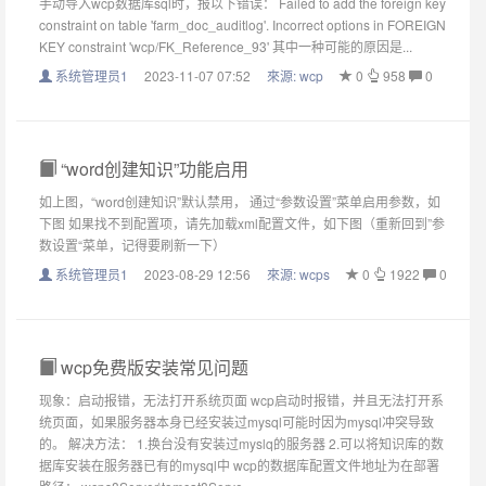
手动导入wcp数据库sql时，报以下错误： Failed to add the foreign key
constraint on table 'farm_doc_auditlog'. Incorrect options in FOREIGN
KEY constraint 'wcp/FK_Reference_93' 其中一种可能的原因是...
系统管理员1
2023-11-07 07:52
來源:
wcp
0
958
0
“word创建知识”功能启用
如上图，“word创建知识”默认禁用， 通过“参数设置”菜单启用参数，如
下图 如果找不到配置项，请先加载xml配置文件，如下图（重新回到”参
数设置“菜单，记得要刷新一下）
系统管理员1
2023-08-29 12:56
來源:
wcps
0
1922
0
wcp免费版安装常见问题
现象：启动报错，无法打开系统页面 wcp启动时报错，并且无法打开系
统页面，如果服务器本身已经安装过mysql可能时因为mysql冲突导致
的。 解决方法： 1.换台没有安装过myslq的服务器 2.可以将知识库的数
据库安装在服务器已有的mysql中 wcp的数据库配置文件地址为在部署