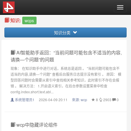
T
o
知识:
g
wcps
g
知识分类
l
e
n
a
AI智能助手返回：“当前问题可能包含不适当的内容,
v
请换—个问题”的问题
i
现象： 在知识助手中进行对话，系统总是返回 。 "当前问题可能包含不
g
适当的内容,请换—个问题" 查看后台服务日志提示没有索引 。 原因： 模
a
型回答问题时会需要从索引中查找相关参考知识，此时索引不存在会报
t
错 。 解决方法： 1.开启语义索引，在后台参数设置菜单中检查
i
config.index.short.text.abl...
o
系统管理员1
2026-04-09 20:11
來源:
wcp
8
2903
0
n
wcp中隐藏评论组件