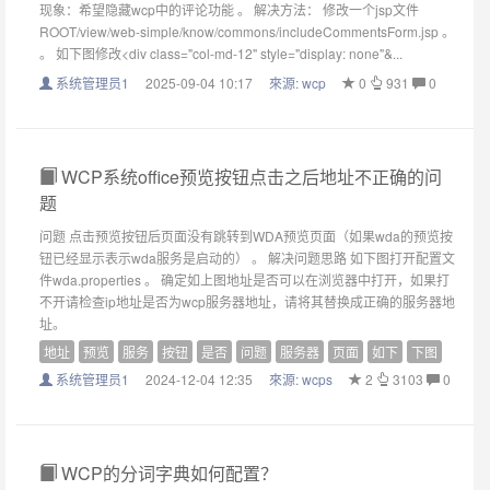
现象：希望隐藏wcp中的评论功能 。 解决方法： 修改一个jsp文件
ROOT/view/web-simple/know/commons/includeCommentsForm.jsp 。
。 如下图修改<div class="col-md-12" style="display: none"&...
系统管理员1
2025-09-04 10:17
來源:
wcp
0
931
0
WCP系统office预览按钮点击之后地址不正确的问
题
问题 点击预览按钮后页面没有跳转到WDA预览页面（如果wda的预览按
钮已经显示表示wda服务是启动的） 。 解决问题思路 如下图打开配置文
件wda.properties 。 确定如上图地址是否可以在浏览器中打开，如果打
不开请检查ip地址是否为wcp服务器地址，请将其替换成正确的服务器地
址。
地址
预览
服务
按钮
是否
问题
服务器
页面
如下
下图
系统管理员1
2024-12-04 12:35
來源:
wcps
2
3103
0
WCP的分词字典如何配置？