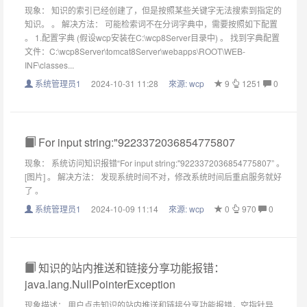
现象： 知识的索引已经创建了，但是按照某些关键字无法搜索到指定的
知识。 。 解决方法： 可能检索词不在分词字典中，需要按照如下配置
。 1.配置字典 (假设wcp安装在C:\wcp8Server目录中) 。 找到字典配置
文件：C:\wcp8Server\tomcat8Server\webapps\ROOT\WEB-
INF\classes...
系统管理员1
2024-10-31 11:28
來源:
wcp
9
1251
0
For input string:"9223372036854775807
现象： 系统访问知识报错“For input string:"9223372036854775807” 。
[图片] 。 解决方法： 发现系统时间不对，修改系统时间后重启服务就好
了 。
系统管理员1
2024-10-09 11:14
來源:
wcp
0
970
0
知识的站内推送和链接分享功能报错：
java.lang.NullPointerException
现象描述： 用户点击知识的站内推送和链接分享功能报错，空指针异