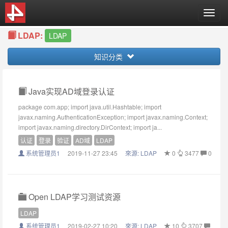
T
o
LDAP:
g
LDAP
g
知识分类
l
e
n
a
Java实现AD域登录认证
v
package com.app; import java.util.Hashtable; import
i
javax.naming.AuthenticationException; import javax.naming.Context;
g
import javax.naming.directory.DirContext; import ja...
a
认证
登录
验证
AD域
LDAP
t
i
系统管理员1
2019-11-27 23:45
來源:
LDAP
0
3477
0
o
n
Open LDAP学习测试资源
LDAP
系统管理员1
2019-02-27 10:20
來源:
LDAP
10
3707