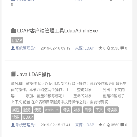
0
LDAP客户端管理工具LdapAdminExe
LDAP
系统管理员1
2019-02-16 09:19
來源:
LDAP
0
3538
0
Java LDAP操作
命名和目录操作 您可以使用JNDI执行以下操作：读取操作和更新命名空
间的操作。本节介绍这两个操作： l 查询对象 l 列出上下文内
容 l 添加、覆盖和移除绑定 l 重命名对象 l 创建和销毁子
上下文 配置 在命名和目录服务中执行操作之前，需要得到初...
属性
服务
使用
attribute
阅读
对象
目录
下文
阅读数
读数
LDAP
系统管理员1
2019-02-15 17:41
來源:
LDAP
0
3560
0