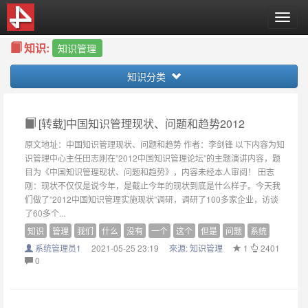
T
o
知识:
g
知识管理
g
知识分类
l
e
n
a
[转载]中国知识管理现状、问题和趋势2012
v
原文地址：中国知识管理现状、问题和趋势 作者：李剑锋 以下内容为知
i
识管理中心主任田志刚在”2012中国知识管理论坛”的主题演讲内容，题
g
目为《中国知识管理现状、问题和趋势》，内容未经本人审阅！ 田志
a
刚：现状不仅仅是说今年，是截止今年的现状到底是什么样子。今天我
t
们做了”2012中国知识管理实施现状”调研，调研了100多家企业，访谈
i
了60多个...
o
知识
管理
我们
什么
没有
一个
这个
但是
问题
系统
n
系统管理员1
2021-05-25 23:19
來源:
知识管理
1
2401
0