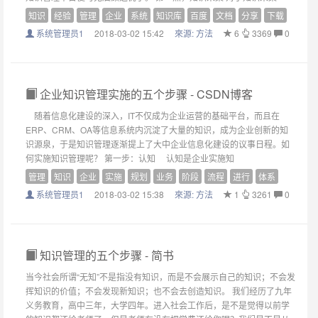
知识
经验
管理
企业
系统
知识库
百度
文档
分享
下载
系统管理员1
2018-03-02 15:42
來源:
方法
6
3369
0
企业知识管理实施的五个步骤 - CSDN博客
随着信息化建设的深入，IT不仅成为企业运营的基础平台，而且在
ERP、CRM、OA等信息系统内沉淀了大量的知识，成为企业创新的知
识源泉，于是知识管理逐渐提上了大中企业信息化建设的议事日程。如
何实施知识管理呢？ 第一步：认知 认知是企业实施知
管理
知识
企业
实施
规划
业务
阶段
流程
进行
体系
系统管理员1
2018-03-02 15:38
來源:
方法
1
3261
0
知识管理的五个步骤 - 简书
当今社会所谓“无知”不是指没有知识，而是不会展示自己的知识；不会发
挥知识的价值；不会发现新知识；也不会去创造知识。 我们经历了九年
义务教育，高中三年，大学四年。进入社会工作后，是不是觉得以前学