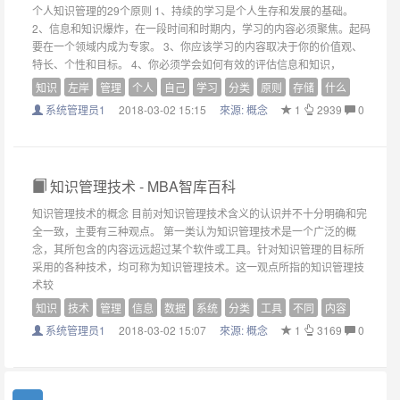
个人知识管理的29个原则 1、持续的学习是个人生存和发展的基础。
2、信息和知识爆炸，在一段时间和时期内，学习的内容必须聚焦。起码
要在一个领域内成为专家。 3、你应该学习的内容取决于你的价值观、
特长、个性和目标。 4、你必须学会如何有效的评估信息和知识，
知识
左岸
管理
个人
自己
学习
分类
原则
存储
什么
系统管理员1
2018-03-02 15:15
來源:
概念
1
2939
0
知识管理技术 - MBA智库百科
知识管理技术的概念 目前对知识管理技术含义的认识并不十分明确和完
全一致，主要有三种观点。 第一类认为知识管理技术是一个广泛的概
念，其所包含的内容远远超过某个软件或工具。针对知识管理的目标所
采用的各种技术，均可称为知识管理技术。这一观点所指的知识管理技
术较
知识
技术
管理
信息
数据
系统
分类
工具
不同
内容
系统管理员1
2018-03-02 15:07
來源:
概念
1
3169
0