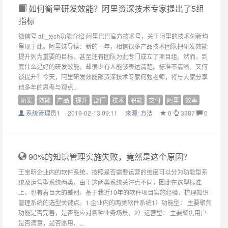
如何衡量研发效能？阿里资深技术专家提出了5组
指标
微信号 ali_tech功能介绍 阿里巴巴官方技术号，关于阿里的技术创新均
呈现于此。阿里妹导读：新的一年，相信很多产品技术团队把研发效能
提升列为重要的目标，甚至还有团队为此专门成立了项目组。然而，到
底什么是好的研发效能，却很少有人能够表达清楚。标准不清晰，又何
谈提升？今天，阿里研发效能部资深技术专家何勉老师，将与大家分享
他多年的思考与观点...
研发
效能
产品
提升
部门
技术
职能
交付
阿里
效率
系统管理员1
2019-02-13 09:11
來源:
方法
0
3387
0
90%的知识管理实施失败，竟然是这个原因？
王宝明企业内的软件系统，按照是否需要运营的维度可以分为功能型系
统及运营型系统两类。由于这两类系统关注点不同，因此在选型标准
上，也有着巨大的差别。基于我近10年的软件项目实施经验，梳理知识
管理系统的选型关键点。1.企业内的两类软件系统1）功能型： 主要聚焦
功能是否完善，是否能应对各种业务场景。2）运营型： 主要聚焦用户
是否满意，是否愿用、...