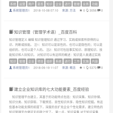
系统
运营
用户
是否
知识
企业
进行
管理
业务
功能
系统管理员1
2018-10-08 07:10
來源:
方法
0
3056
0
知识管理（管理学术语）_百度百科
知识管理定义 编辑 知识管理知识 通过学习、实践或探索所获得的认
识、判断或技能。 注1：知识可以是显性的，也可以是隐性的；可以是
组织的，也可以是个人的。 注2：知识可包括事实知识、原理知识、技
能知识和人际知识。 对知识可以有这样的概述：知识是人类通过实践
知识
管理
企业
项目
组织
系统
进行
工作
实施
内容
系统管理员1
2018-09-19 11:07
來源:
概念
1
5370
0
建立企业知识库的七大功能要素_百度经验
知识管理平台建立，其基于的功能特点包括：知识采集、知识存储、
知识分类、知识获取、下载预览、显性知识共享、隐性知识挖掘。有这
些基本功能支撑的前提下，深度的去扩充企业个性化需求，建立特色的
知识管理平台便可无后顾之忧了。 第一点，知识采集 对于知识采集