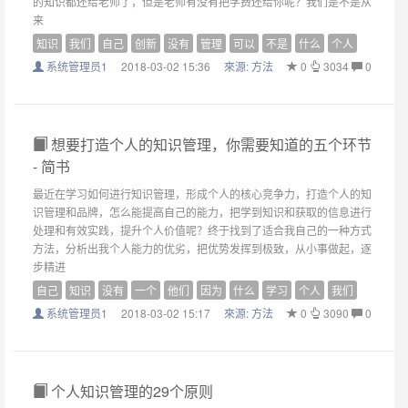
的知识都还给老师了，但是老师有没有把学费还给你呢？我们是不是从
来
知识
我们
自己
创新
没有
管理
可以
不是
什么
个人
系统管理员1
2018-03-02 15:36
來源:
方法
0
3034
0
想要打造个人的知识管理，你需要知道的五个环节
- 简书
最近在学习如何进行知识管理，形成个人的核心竞争力，打造个人的知
识管理和品牌，怎么能提高自己的能力，把学到知识和获取的信息进行
处理和有效实践，提升个人价值呢？终于找到了适合我自己的一种方式
方法，分析出我个人能力的优劣，把优势发挥到极致，从小事做起，逐
步精进
自己
知识
没有
一个
他们
因为
什么
学习
个人
我们
系统管理员1
2018-03-02 15:17
來源:
方法
0
3090
0
个人知识管理的29个原则