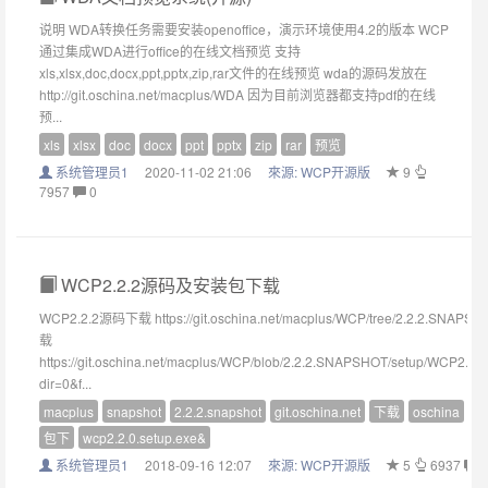
说明 WDA转换任务需要安装openoffice，演示环境使用4.2的版本 WCP
通过集成WDA进行office的在线文档预览 支持
xls,xlsx,doc,docx,ppt,pptx,zip,rar文件的在线预览 wda的源码发放在
http://git.oschina.net/macplus/WDA 因为目前浏览器都支持pdf的在线
预...
xls
xlsx
doc
docx
ppt
pptx
zip
rar
预览
系统管理员1
2020-11-02 21:06
來源:
WCP开源版
9
7957
0
WCP2.2.2源码及安装包下载
WCP2.2.2源码下载 https://git.oschina.net/macplus/WCP/tree/2.2.2.SNA
载
https://git.oschina.net/macplus/WCP/blob/2.2.2.SNAPSHOT/setup/WCP2.2.0
dir=0&f...
macplus
snapshot
2.2.2.snapshot
git.oschina.net
下载
oschina
fi
包下
wcp2.2.0.setup.exe&
系统管理员1
2018-09-16 12:07
來源:
WCP开源版
5
6937
0