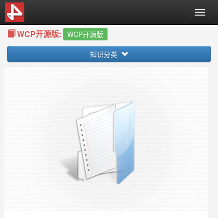
T
o
WCP开源版:
g
WCP开源版
g
知识分类
l
e
n
a
v
i
g
a
t
i
o
n