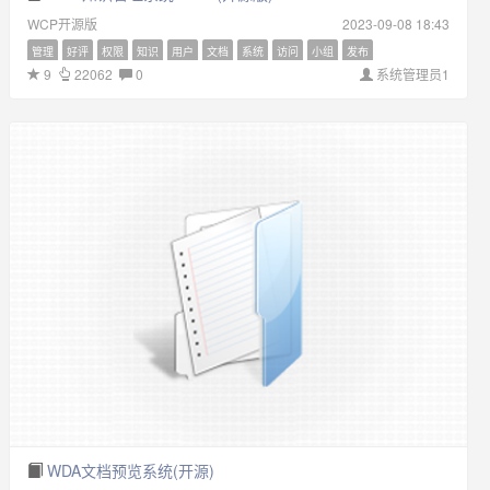
WCP开源版
2023-09-08 18:43
管理
好评
权限
知识
用户
文档
系统
访问
小组
发布
9
22062
0
系统管理员1
WDA文档预览系统(开源)