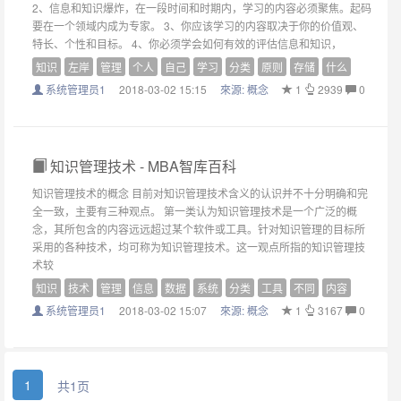
2、信息和知识爆炸，在一段时间和时期内，学习的内容必须聚焦。起码
要在一个领域内成为专家。 3、你应该学习的内容取决于你的价值观、
特长、个性和目标。 4、你必须学会如何有效的评估信息和知识，
知识
左岸
管理
个人
自己
学习
分类
原则
存储
什么
系统管理员1
2018-03-02 15:15
來源:
概念
1
2939
0
知识管理技术 - MBA智库百科
知识管理技术的概念 目前对知识管理技术含义的认识并不十分明确和完
全一致，主要有三种观点。 第一类认为知识管理技术是一个广泛的概
念，其所包含的内容远远超过某个软件或工具。针对知识管理的目标所
采用的各种技术，均可称为知识管理技术。这一观点所指的知识管理技
术较
知识
技术
管理
信息
数据
系统
分类
工具
不同
内容
系统管理员1
2018-03-02 15:07
來源:
概念
1
3167
0
1
共1页