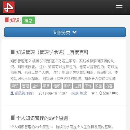
T
o
知识:
g
概念
g
知识分类
l
e
n
a
知识管理（管理学术语）_百度百科
v
知识管理定义 编辑 知识管理知识 通过学习、实践或探索所获得的认
i
识、判断或技能。 注1：知识可以是显性的，也可以是隐性的；可以是
g
组织的，也可以是个人的。 注2：知识可包括事实知识、原理知识、技
a
能知识和人际知识。 对知识可以有这样的概述：知识是人类通过实践
t
知识
管理
企业
项目
组织
系统
进行
工作
实施
内容
i
o
系统管理员1
2018-09-19 11:07
來源:
概念
1
5367
0
n
个人知识管理的29个原则
个人知识管理的29个原则 1、持续的学习是个人生存和发展的基础。