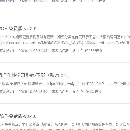
统管理员1
2020-11-15 20:21
來源:
WCP
-41
23619
0
CP-免费版-v4.2.0.1
.2.0bug 1.知识更新后摘要没有更新 2.知识分类在首页显示不全 3.检索热词固定123的
tps://pan.baidu.com/s/1-cXMe3KCXCbUX0u_Wpx7Vg 提取码：x9ti openoffice
统管理员1
2020-11-02 21:05
來源:
WCP
1
10583
0
LP在线学习系统-下载（新v1.2.4）
.4版本 安装包下载 腾讯微云 。 https://share.weiyun.com/B88LtSMP 。 。 夸克网盘 https:
统管理员1
2025-10-08 12:50
來源:
WLP
9
10423
0
CP-免费版-v3.4.0
本为免费版本，非开源版本 功能简介 WCP 是一套 BS 架构的知识管理系统、知识