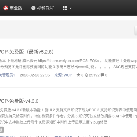
商业版
视频教程
CP-免费版（最新v5.2.8）
.8版本 下载地址 腾讯微云 https://share.weiyun.com/RO8eEQKs 。 功能
修改预览图允许删除预览图的功能 3.系统日志导出excel功能 。 。 。 。 SKC现已支持WC
统管理员1
2026-02-28 22:35
來源:
WCP
8
25192
0
CP-免费版-v4.3.0
-免费版-v4.3.0新版本功能 1.新UI 2.支持文档知识下载为PDF 3.支持知识列表中使用简
索支持只检索附件，增加检索条件作者，分类 5.知识可独立修改摘要 6.API中使用IP白
识中支持拖拽上传附件 8.资源知识中附件上传显示进度 9.bug修复
版