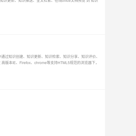
新、知识推送、全文检索、在线office文档预览 到 知识
系统中通过知识创建、知识更新、知识检索、知识分享、知识评价、
IE、Firefox、chrome等支持HTML5规范的浏览器下，