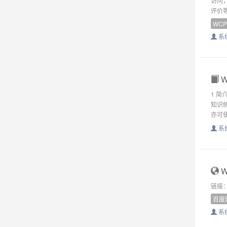
访问
评价等
WCP
系
W
1 
知识统
亦可使
系
W
链接：h
百度
系