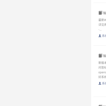
W
最新W
详见用
-...
系
W
新版
问答标
ope
好系统.
系