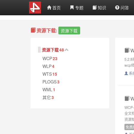
首页
专题
知识
问答
资源下载:
资源下载
资源下载
48
W
WCP
23
5.2
wcp
WLP
4
系
WTS
15
PLOGS
3
WML
1
其它
3
W
WCP
全文检
资源知
免费