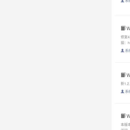
系
W
修复4
接：ht
系
W
新1.2
系
W
本版