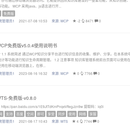
，亦可通过移动端浏览器访问。它能提供团队知识库建设的一整套功能，从知识创建、知识更
功能。 WCP 采用java、js语言进行开...
免费版
统管理员1
2021-07-08 10:53
來源:
WCP
-2
8471
0
CP免费版v5.0.4使用说明书
简介 1.1 系统简述 通过WCP知识分享平台进行知识信息的收集、维护、分享。在本
计等功能进行知识生命周期管理。 1.2 注意事项 知识库管理系统前台页面可以使用在 高版本
用在移动端浏览器上，在移...
统管理员1
2023-08-16 16:32
來源:
WCP
0
7766
0
TS-免费版-v0.8.0
ttps://pan.baidu.com/s/1E9JtTdKmPnqeVftegJzn9w 提取码：iq0i
网
支持
百度
空间
即可
享受
同步
使用
网络
享服
统管理员1
2021-08-17 10:43
來源:
WTS
4
7744
0