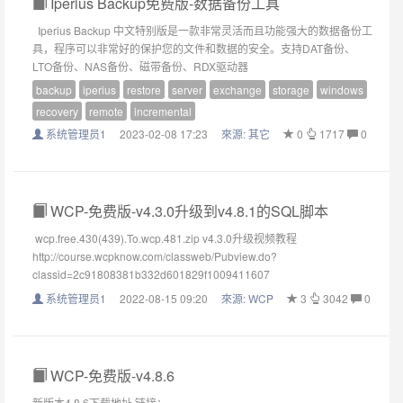
Iperius Backup免费版-数据备份工具
Iperius Backup 中文特别版是一款非常灵活而且功能强大的数据备份工
具，程序可以非常好的保护您的文件和数据的安全。支持DAT备份、
LTO备份、NAS备份、磁带备份、RDX驱动器
backup
iperius
restore
server
exchange
storage
windows
recovery
remote
incremental
系统管理员1
2023-02-08 17:23
來源:
其它
0
1717
0
WCP-免费版-v4.3.0升级到v4.8.1的SQL脚本
wcp.free.430(439).To.wcp.481.zip v4.3.0升级视频教程
http://course.wcpknow.com/classweb/Pubview.do?
classid=2c91808381b332d601829f1009411607
系统管理员1
2022-08-15 09:20
來源:
WCP
3
3042
0
WCP-免费版-v4.8.6
新版本4.8.6下载地址 链接：