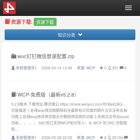
T
o
资源下载:
g
资源下载
g
知识分类
l
e
n
a
wuc钉钉微信登录配置.zip
v
i
系统管理员1
2026-03-14 12:49
來源:
WCP
0
351
0
g
a
t
i
WCP-免费版（最新v5.2.8）
o
5.2.8版本 下载地址 腾讯微云 https://share.weiyun.com/RO8eEQKs 。
n
功能描述 1.处理wcp预览图删除后在最新知识页面的图片占位没有去掉
问题 2.处理wcp修改预览图允许删除预览图的功能 3.系统日志导出excel
功能 。 。 。 。 SKC现已支持WCP知识导入：从 WCP 到 SKC 的智能
跃...
系统管理员1
2026-02-28 22:35
來源:
WCP
8
25194