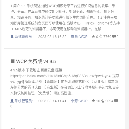
1 简介 1.1 系统简述 通过WCP知识分享平台进行知识信息的收集、维
护、分享。在本系统中通过知识创建、知识更新、知识检索、知识分
享、知识评价、知识统计等功能进行知识生命周期管理。 1.2 注意事项
知识库管理系统前台页面可以使用在 高版本IE、Firefox、chrome等支持
HTML5规范的浏览器下，亦可使用在移动端浏览器上，在移...
系统管理员1
2023-08-16 16:32
來源:
WCP
0
7769
0
WCP-免费版-v4.9.5
4.9.5版本 下载地址 百度云盘 链接：
https://pan.baidu.com/s/11u13IntGMp5JMqP8A3suow?pwd=yg4j 提取
码：yg4j 新版本功能 【免费版 】前台水印格式优化 【 商业版】增加带
左侧分类的置顶大图 【 商业版】在资源知识上传附件按钮旁边增加自定
义协议访问按钮 【免费版 】增加高性能...
系统管理员1
2023-08-14 11:41
來源:
WCP
10
2094
0