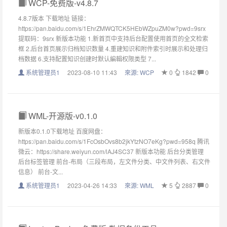
WCP-免费版-v4.8.7
4.8.7版本 下载地址 链接：
https://pan.baidu.com/s/1EhrZMWQTCK5HEbWZpuZM0w?pwd=9srx
提取码：9srx 新版本功能 1.新首页中支持后台配置使用首页的全文检索
框 2.后台首页展示归档知识数量 4.重建知识和附件索引时展示和处理归
档数据 6.支持配置知识创建时默认編輯权限类型 7...
系统管理员1
2023-08-10 11:43
來源:
WCP
0
1842
0
WML-开源版-v0.1.0
新版本0.1.0下载地址 百度网盘：
https://pan.baidu.com/s/1FcOsbOvs8b2jkYtzNO7eKg?pwd=958q 腾讯
微云：https://share.weiyun.com/lAJ4SC37 新版本功能 后台分类管理
后台标签管理 前台-布局（三段布局，左文件分类、中文件列表、右文件
信息） 前台-文...
系统管理员1
2023-04-26 14:33
來源:
WML
5
2887
0