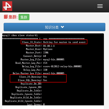
T
o
集群:
g
集群
g
知识分类
l
e
n
a
v
i
g
a
t
i
o
n