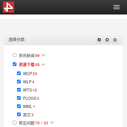
T
o
g
g
l
e
选择分类:
n
a
v
资讯新闻
99
i
资源下载
48
g
a
WCP
23
t
i
WLP
4
o
WTS
15
n
PLOGS
3
WML
1
其它
3
常见问题
75
/
53