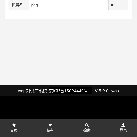
扩展名
png
ID
2c948
wcp知识库系统-
京ICP备15024440号-1
-V 5.2.0 -wcp
首页
私有
检索
登录