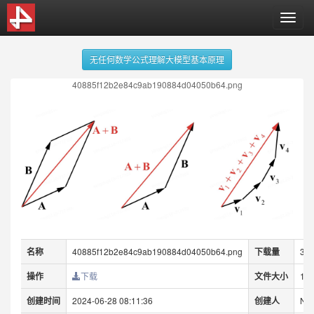
T
o
g
无任何数学公式理解大模型基本原理
g
l
40885f12b2e84c9ab190884d04050b64.png
e
n
a
v
i
g
a
t
i
o
n
名称
40885f12b2e84c9ab190884d04050b64.png
下载量
35
操作
下载
文件大小
156
创建时间
2024-06-28 08:11:36
创建人
NO