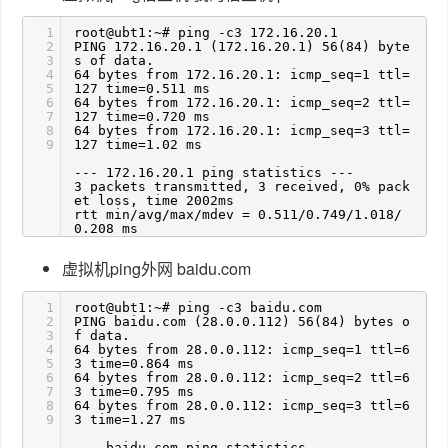
1
root@ubt1:~# ping -c3 172.16.20.1
2
PING 172.16.20.1 (172.16.20.1) 56(84) byte
3
s of data.
4
64 bytes from 172.16.20.1: icmp_seq=1 ttl=
5
127 time=0.511 ms
6
64 bytes from 172.16.20.1: icmp_seq=2 ttl=
7
127 time=0.720 ms
8
64 bytes from 172.16.20.1: icmp_seq=3 ttl=
9
127 time=1.02 ms
--- 172.16.20.1 ping statistics ---
3 packets transmitted, 3 received, 0% pack
et loss, time 2002ms
rtt min/avg/max/mdev = 0.511/0.749/1.018/
0.208 ms
虚拟机ping外网 baidu.com
1
root@ubt1:~# ping -c3 baidu.com
2
PING baidu.com (28.0.0.112) 56(84) bytes o
3
f data.
4
64 bytes from 28.0.0.112: icmp_seq=1 ttl=6
5
3 time=0.864 ms
6
64 bytes from 28.0.0.112: icmp_seq=2 ttl=6
7
3 time=0.795 ms
8
64 bytes from 28.0.0.112: icmp_seq=3 ttl=6
9
3 time=1.27 ms
--- baidu.com ping statistics ---