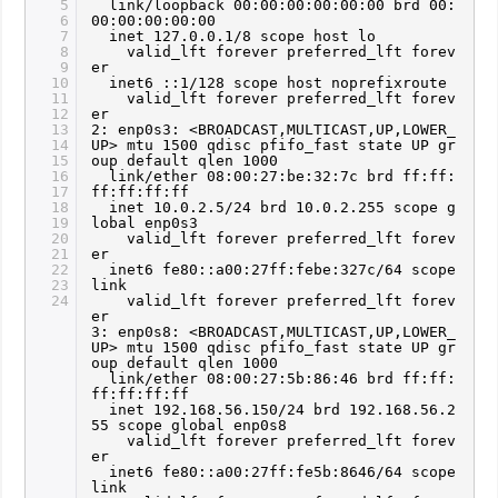
5
link/loopback 00:00:00:00:00:00 brd 00:
6
00:00:00:00:00
7
inet 127.0.0.1/8 scope host lo
8
valid_lft forever preferred_lft forev
9
er
10
inet6 ::1/128 scope host noprefixroute
11
valid_lft forever preferred_lft forev
12
er
13
2: enp0s3: <BROADCAST,MULTICAST,UP,LOWER_
14
UP> mtu 1500 qdisc pfifo_fast state UP gr
15
oup default qlen 1000
16
link/ether 08:00:27:be:32:7c brd ff:ff:
17
ff:ff:ff:ff
18
inet 10.0.2.5/24 brd 10.0.2.255 scope g
19
lobal enp0s3
20
valid_lft forever preferred_lft forev
21
er
22
inet6 fe80::a00:27ff:febe:327c/64 scope
23
link
24
valid_lft forever preferred_lft forev
er
3: enp0s8: <BROADCAST,MULTICAST,UP,LOWER_
UP> mtu 1500 qdisc pfifo_fast state UP gr
oup default qlen 1000
link/ether 08:00:27:5b:86:46 brd ff:ff:
ff:ff:ff:ff
inet 192.168.56.150/24 brd 192.168.56.2
55 scope global enp0s8
valid_lft forever preferred_lft forev
er
inet6 fe80::a00:27ff:fe5b:8646/64 scope
link