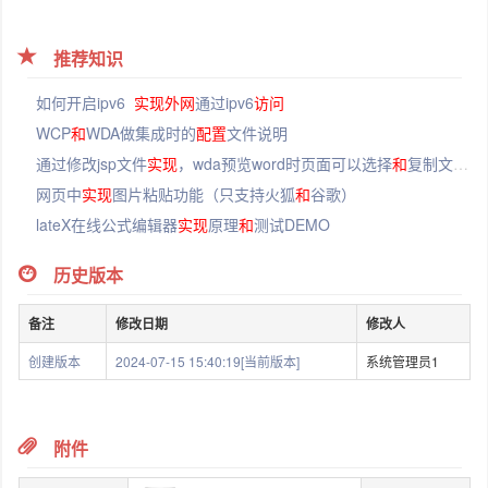
推荐知识
如何开启ipv6
实现
外网
通过ipv6
访问
WCP
和
WDA做集成时的
配置
文件说明
通过修改jsp文件
实现
，wda预览word时页面可以选择
和
复制文本内容
网页中
实现
图片粘贴功能（只支持火狐
和
谷歌）
lateX在线公式编辑器
实现
原理
和
测试DEMO
历史版本
备注
修改日期
修改人
创建版本
2024-07-15 15:40:19[当前版本]
系统管理员1
附件