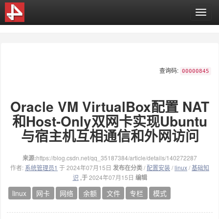
T
o
g
g
l
e
查询码:
n
00000845
a
v
Oracle VM VirtualBox配置 NAT
i
g
和Host-Only双网卡实现Ubuntu
a
与宿主机互相通信和外网访问
t
i
o
来源:
https://blog.csdn.net/qq_35187384/article/details/140272287
n
作者:
系统管理员1
于 2024年07月15日
发布在分类
/
配置安装
/
linux
/
基础知
识
,于
2024年07月15日
编辑
linux
网卡
网络
余额
文件
专栏
模式