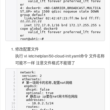
valid_lft forever preferred_lft forev
er
4: docker0: <NO-CARRIER,BROADCAST,MULTICA
ST,UP> mtu 1500 qdisc noqueue state DOWN
group default
link/ether 02:42:67:23:ff:9e brd ff:ff:
ff:ff:ff:ff
inet 172.17.0.1/16 brd 172.17.255.255 s
cope global docker0
valid_lft forever preferred_lft forev
er
root@ubt1:~#
修改配置文件
执行 vi /etc/netplan/50-cloud-init.yaml命令 文件名称
可能不一样 注意文件格式不能错了
1
network:
2
version: 2
3
ethernets:
4
# 第一块网卡的名称,配置nat网络
5
enp0s3:
6
dhcp4: false
7
optional: true
8
# 静态ip ip要在nat网卡所在网段
9
addresses:
10
- 10.0.2.5/24
11
routes: