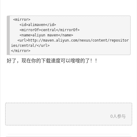
 <mirror>

    <id>alimaven</id>

    <mirrorOf>central</mirrorOf>

    <name>aliyun maven</name>

   <url>http://maven.aliyun.com/nexus/content/repositor
ies/central/</url>

好了，现在你的下载速度可以嗖嗖的了！！
0
人参与