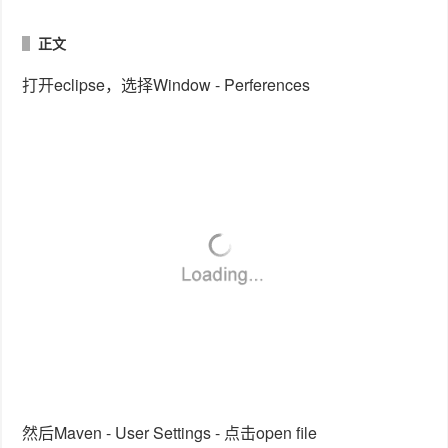
正文
打开eclipse，选择Window - Perferences
然后Maven - User Settings - 点击open file