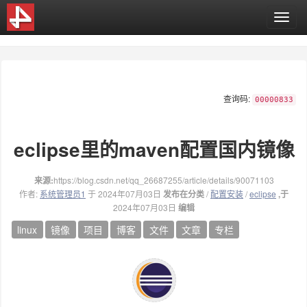
T
o
g
g
l
e
查询码:
n
00000833
a
v
eclipse里的maven配置国内镜像
i
g
a
来源:
https://blog.csdn.net/qq_26687255/article/details/90071103
t
作者:
系统管理员1
于 2024年07月03日
发布在分类
/
配置安装
/
eclipse
,于
i
2024年07月03日
编辑
o
n
linux
镜像
项目
博客
文件
文章
专栏