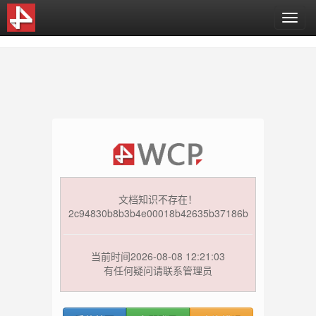
T
o
g
g
l
e
n
a
v
i
g
a
t
文档知识不存在！
i
2c94830b8b3b4e00018b42635b37186b
o
n
当前时间2026-08-08 12:21:03
有任何疑问请联系管理员