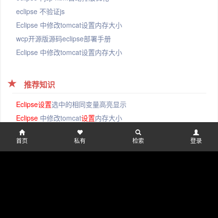
eclipse 不验证js
Eclipse 中修改tomcat设置内存大小
wcp开源版源码eclipse部署手册
Eclipse 中修改tomcat设置内存大小
推荐知识
Eclipse
设置
选中的相同变量高亮显示
Eclipse
中修改tomcat
设置
内存大小
Eclipse
中修改tomcat
设置
内存大小
首页
私有
检索
登录
设置
‘WCP“
为
’登陆后”才可以访问（v4.3.0）
单表模板改造
为
树形模板
历史版本
备注
修改日期
修改人