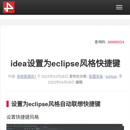
T
o
g
g
l
e
查询码:
n
00000554
a
v
idea设置为eclipse风格快捷键
i
g
a
作者:
系统管理员1
于 2023年04月28日
发布在分类
/
配置安装
/
eclipse
,于
t
2023年04月28日
编辑
i
o
n
设置为eclipse风格自动联想快捷键
设置快捷键风格