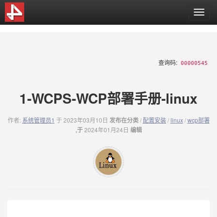
T
o
g
g
l
e
查询码:
00000545
n
a
v
1-WCPS-WCP部署手册-linux
i
g
a
作者:
系统管理员1
于 2023年03月10日
发布在分类
/
配置安装
/
linux
/
wcp部署
t
,于
2024年01月24日
编辑
i
o
n