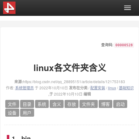
T
o
g
g
l
e
查询码:
n
00000528
a
v
linux各文件夹含义
i
g
a
来源:
https://blog.csdn.net/qq_28895151/article/details/121753183
t
作者:
系统管理员
于 2022年10月10日
发布在分类
/
配置安装
/
linux
/
基础知识
i
,于
2022年10月10日
编辑
o
n
文件
目录
系统
含义
存放
文件夹
博客
启动
设备
用户
1、bin