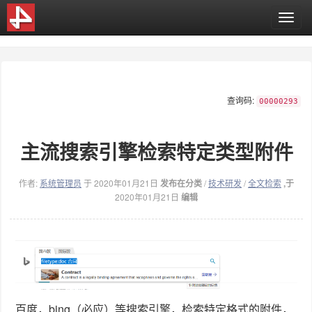
T
o
g
g
l
e
查询码:
n
00000293
a
v
主流搜索引擎检索特定类型附件
i
g
a
作者:
系统管理员
于 2020年01月21日
发布在分类
/
技术研发
/
全文检索
,于
t
2020年01月21日
编辑
i
o
n
百度，bing（必应）等搜索引擎，检索特定格式的附件，