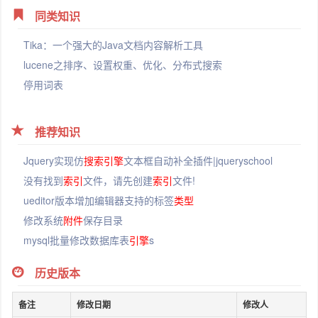
同类知识
Tika：一个强大的Java文档内容解析工具
lucene之排序、设置权重、优化、分布式搜索
停用词表
推荐知识
Jquery实现仿
搜索引擎
文本框自动补全插件|jqueryschool
没有找到
索引
文件，请先创建
索引
文件!
ueditor版本增加编辑器支持的标签
类型
修改系统
附件
保存目录
mysql批量修改数据库表
引擎
s
历史版本
备注
修改日期
修改人