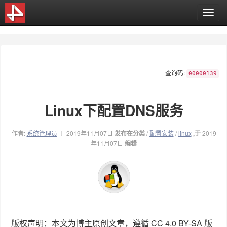
T
o
g
g
l
e
查询码:
n
00000139
a
v
Linux下配置DNS服务
i
g
a
作者:
系统管理员
于 2019年11月07日
发布在分类
/
配置安装
/
linux
,于
2019
t
年11月07日
编辑
i
o
n
版权声明：本文为博主原创文章，遵循 CC 4.0 BY-SA 版