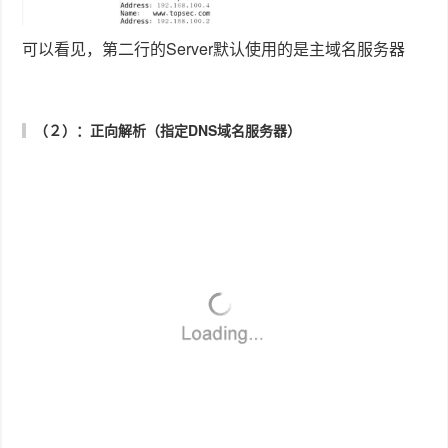
ｎｔ，同时修改enabled＝１表明启用ｙｕｍ。
（２）：挂载光盘
（３）：这样ｙｕｍ就配置好了，就可以使用ｙｕｍ install
－ｙ 软件包名 来下载安装软件包了。
0
人参与