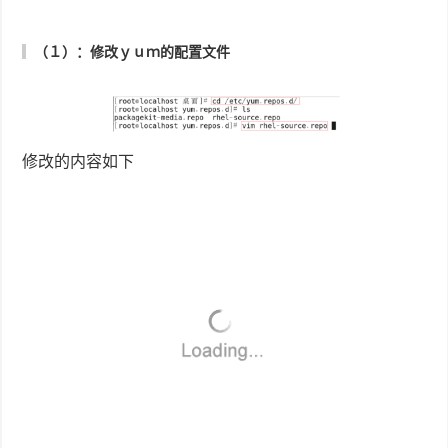
linux
下
wda的openoffice
配置
linux
下
wda的openoffice
服务
无法连接
Linux
下
的解压命令
linux
下
安装mysql 5.7
tomcat7 安装windows
下
服务
历史版本
备注
修改日期
修改人
创建版本
2019-11-07 22:37:57[当前版本]
系统管理员
附件
附件类型
JPG
PNG
显示附件列表(39)