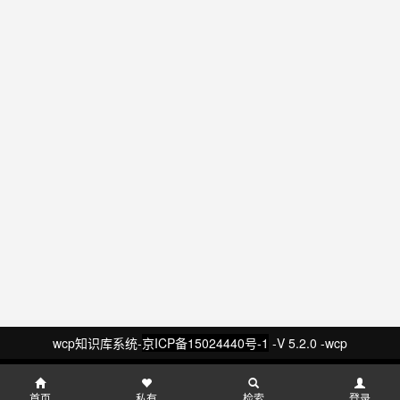
wcp知识库系统-
京ICP备15024440号-1
-V 5.2.0 -wcp
首页
私有
检索
登录