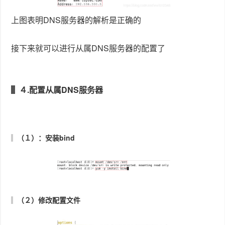
下面三张图片和上图一样，只是为了说明一些内容而已
上图是全局配置部分，５３为默认端口，１９２.１６８.
１００.２为从属DNS域名服务器，allow－query｛ ０.
０.０.０／０｝表明允许所有的IP查询
上图是正向区域配置部分，ｔｏｐｓｅｃ．ｃｏｍ为域名
后缀，type slave表明这是从属服务器，file指定文件存
储目录，masters ｛ １９２.１６８.１００.１ ｝指明
了主DNS服务器的IP地址。