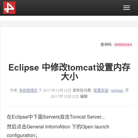
T
o
g
g
l
e
查询码:
n
00000364
a
v
Eclipse 中修改tomcat设置内存
i
g
大小
a
t
i
作者:
系统管理员
于 2017年12月12日
发布在分类
/
配置安装
/
eclipse
,于
o
2017年12月12日
编辑
n
在Eclipse中下面Servers双击Tomcat Server...
然后点击General InformAtion 下的Open launch
configuration；