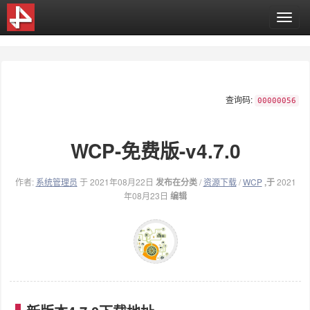
T
o
g
g
l
e
查询码:
n
00000056
a
v
WCP-免费版-v4.7.0
i
g
a
作者:
系统管理员
于 2021年08月22日
发布在分类
/
资源下载
/
WCP
,于
2021
t
年08月23日
编辑
i
o
n