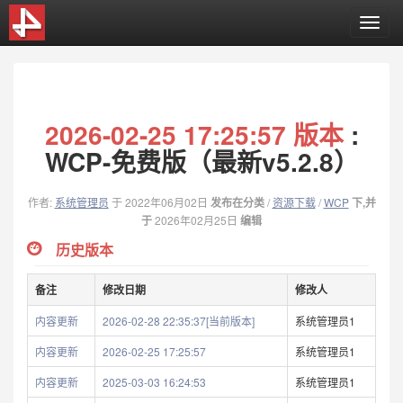
T
o
g
g
l
e
2026-02-25 17:25:57 版本
:
n
a
WCP-免费版（最新v5.2.8）
v
i
作者:
系统管理员
于 2022年06月02日
发布在分类
/
资源下载
/
WCP
下,并
g
于
2026年02月25日
编辑
a
t
历史版本
i
o
备注
修改日期
修改人
n
内容更新
2026-02-28 22:35:37[当前版本]
系统管理员1
内容更新
2026-02-25 17:25:57
系统管理员1
内容更新
2025-03-03 16:24:53
系统管理员1