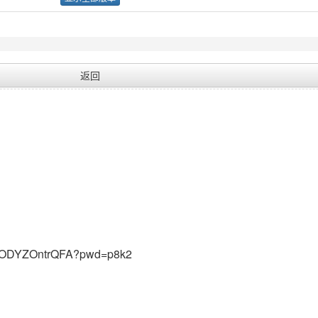
返回
69ODYZOntrQFA?pwd=p8k2