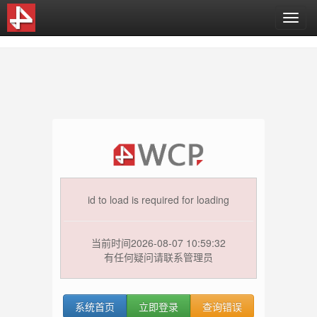
T
o
g
g
l
e
n
a
v
i
g
a
t
id to load is required for loading
i
o
n
当前时间2026-08-07 10:59:32
有任何疑问请联系管理员
系统首页
立即登录
查询错误