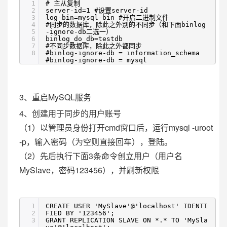
1
# 主从复制
2
server-id=1 #设置server-id
3
log-bin=mysql-bin #开启二进制文件
4
#同步的数据库，除此之外别的不同步（和下面binlog
5
-ignore-db二选一）
6
binlog_do_db=testdb
7
#不同步数据库，除此之外都同步
8
#binlog-ignore-db = information_schema
#binlog-ignore-db = mysql
3、重启MySQL服务
4、创建用于同步的用户账号
（1）以管理员身份打开cmd窗口后，运行mysql -uroot
-p，输入密码（为空则直接回车），登陆。
（2）先后执行下面3条命令创立用户（用户名
MySlave，密码123456），并刷新权限
1
CREATE USER 'MySlave'@'localhost' IDENTI
2
FIED BY '123456';
3
GRANT REPLICATION SLAVE ON *.* TO 'MySla