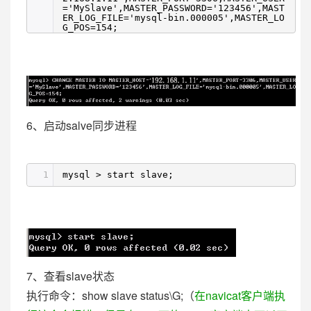
='MySlave',MASTER_PASSWORD='123456',MAST
ER_LOG_FILE='mysql-bin.000005',MASTER_LO
G_POS=154;
6、启动salve同步进程
1
mysql > start slave;
7、查看slave状态
执行命令：show slave status\G;（
在navicat客户端执