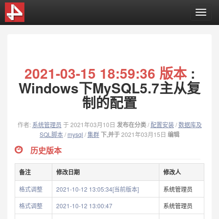
T
o
g
g
l
e
2021-03-15 18:59:36 版本
:
n
a
Windows下MySQL5.7主从复
v
制的配置
i
g
a
作者:
系统管理员
于 2021年03月10日
发布在分类
/
配置安装
/
数据库及
t
SQL脚本
/
mysql
/
集群
下,并于
2021年03月15日
编辑
i
历史版本
o
n
备注
修改日期
修改人
格式调整
2021-10-12 13:05:34[当前版本]
系统管理员
格式调整
2021-10-12 13:00:47
系统管理员